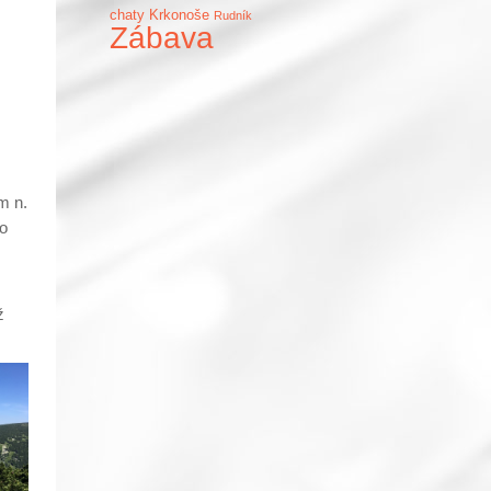
chaty Krkonoše
Rudník
Zábava
m n.
to
ž