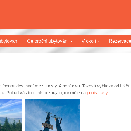
bytování
Celoroční ubytování
V okolí
Rezervac
íbenou destinací mezi turisty. A není divu. Taková vyhlídka od Liščí
ru. Pokud vás toto místo zaujalo, mrkněte na
popis trasy
.