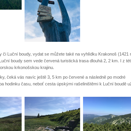
 či Luční boudy, vydat se můžete také na vyhlídku Krakonoš (1421 
Luční boudy sem vede červená turistická trasa dlouhá 2, 2 km. I z té
orskou krkonošskou krajinu.
žky, čeká vás navíc ještě 3, 5 km po červené a následně po modré
ruba hodinku času, neboť cesta úpskými rašeliništěmi k Luční boudě u