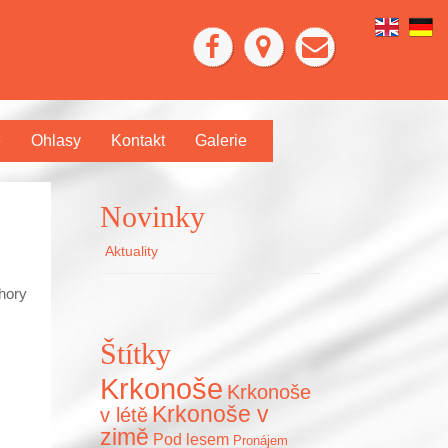
e
Ohlasy
Kontakt
Galerie
Novinky
Aktuality
 hory
Štítky
Krkonoše
Krkonoše
Krkonoše v
v létě
zimě
Pod lesem
Pronájem