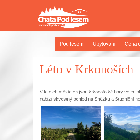
Pod lesem
Ubytování
Cena u
Léto v Krkonoších
V letních měsících jsou krkonošské hory velmi obl
nabízí skvostný pohled na Sněžku a Studniční ho