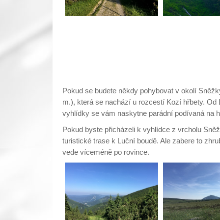
Pokud se budete někdy pohybovat v okolí Sněžky
m.), která se nachází u rozcestí Kozí hřbety. Od 
vyhlídky se vám naskytne parádní podívaná na h
Pokud byste přicházeli k vyhlídce z vrcholu Sně
turistické trase k Luční boudě. Ale zabere to zh
vede víceméně po rovince.