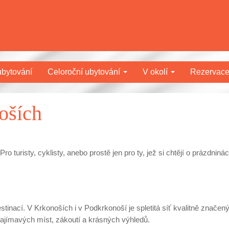
bytování
Celoroční ubytování
V okolí
Rezervac
oších
 turisty, cyklisty, anebo prostě jen pro ty, jež si chtějí o prázdniná
stinací. V Krkonoších i v Podkrkonoší je spletitá síť kvalitně značen
zajímavých míst, zákoutí a krásných výhledů.