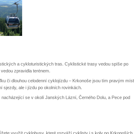
ických a cykloturistických tras. Cyklistické trasy vedou spíše po
 vedou zpravidla terénem.
jížďku či dlouhou celodenní cyklojízdu – Krkonoše jsou tím pravým mís
 sjezdy, ale i jízdu po okolních rovinkách.
y nacházející se v okolí Janských Lázní, Černého Dolu, a Pece pod
ete využít cyklobusy, které rozváží cyklisty i s koly po Krkonoších