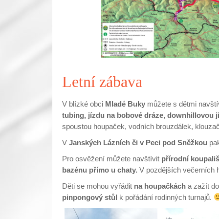
Letní zábava
V blízké obci
Mladé Buky
můžete s dětmi navštív
tubing, jízdu na bobové dráze, downhillovou j
spoustou houpaček, vodních brouzdálek, klouzač
V
Janských Lázních či v Peci pod Sněžkou
pak
Pro osvěžení můžete navštívit
přírodní koupali
bazénu přímo u chaty.
V pozdějších večerních 
Děti se mohou vyřádit
na
houpačkách
a zažít d
pinpongový stůl
k pořádání rodinných turnajů.