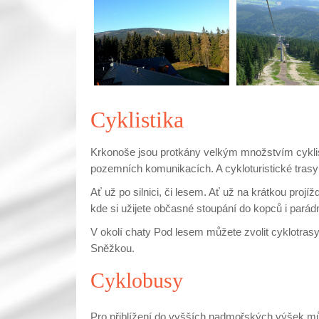
Cyklistika
Krkonoše jsou protkány velkým množstvím cyklist
pozemních komunikacích. A cykloturistické trasy
Ať už po silnici, či lesem. Ať už na krátkou pro
kde si užijete občasné stoupání do kopců i parádní
V okolí chaty Pod lesem můžete zvolit cyklotras
Sněžkou.
Cyklobusy
Pro přiblížení do vyšších nadmořských výšek můž