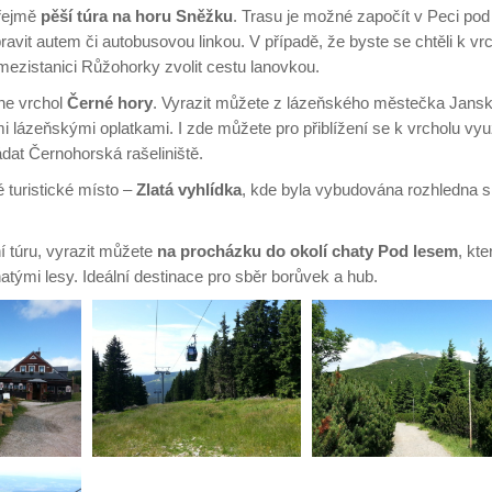
zřejmě
pěší túra na horu Sněžku
. Trasu je možné započít v Peci pod
vit autem či autobusovou linkou. V případě, že byste se chtěli k vr
 mezistanici Růžohorky zvolit cestu lanovkou.
 ne vrchol
Černé hory
. Vyrazit můžete z lázeňského městečka Jans
i lázeňskými oplatkami. I zde můžete pro přiblížení se k vrcholu vyu
dat Černohorská rašeliniště.
 turistické místo –
Zlatá vyhlídka
, kde byla vybudována rozhledna s
 túru, vyrazit můžete
na procházku
do okolí chaty Pod lesem
, kte
atými lesy. Ideální destinace pro sběr borůvek a hub.