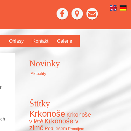
e
Ohlasy
Kontakt
Galerie
Novinky
Aktuality
ch
Štítky
Krkonoše
Krkonoše
ých
Krkonoše v
v létě
zimě
Pod lesem
Pronájem