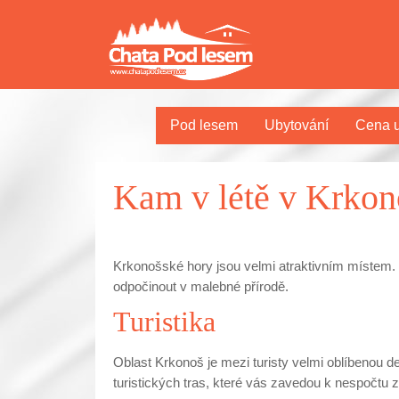
Pod lesem
Ubytování
Cena u
Kam v létě v Krkon
Krkonošské hory jsou velmi atraktivním místem. Pro
odpočinout v malebné přírodě.
Turistika
Oblast Krkonoš je mezi turisty velmi oblíbenou de
turistických tras, které vás zavedou k nespočtu 