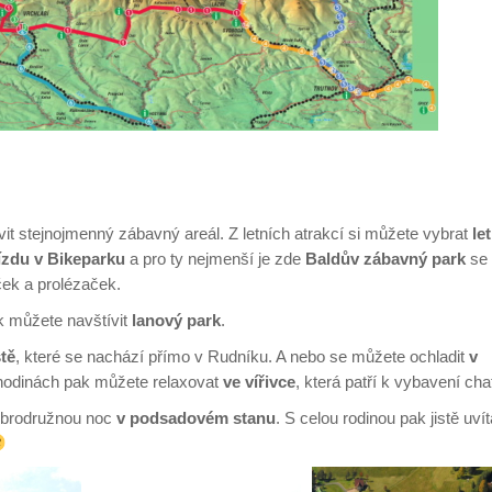
it stejnojmenný zábavný areál. Z letních atrakcí si můžete vybrat
let
ízdu v Bikeparku
a pro ty nejmenší je zde
Baldův zábavný park
se
ek a prolézaček.
 můžete navštívit
lanový park
.
ště
, které se nachází přímo v Rudníku. A nebo se můžete ochladit
v
hodinách pak můžete relaxovat
ve vířivce
, která patří k vybavení cha
obrodružnou noc
v podsadovém stanu
. S celou rodinou pak jistě uvít