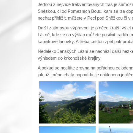
Jednou z nejvíce frekventovaných tras je samo
Sněžkou, či od Pomezních Boud, kam se lze dopra
nechat přiblížit, můžete v Peci pod Sněžkou či v
Další zajímavou výpravou, je o něco kratší výlet
Lázně, kde se na výšlap můžete posilnit tradičním
kabinkové lanovky. A třeba cestou zpět pak probá
Nedaleko Janských Lázní se nachází další hezké
výhledem do krkonošské krajiny.
A pokud se necítíte zrovna na pořádnou celodenní
jak už jméno chaty napovídá, je obklopena jehličn