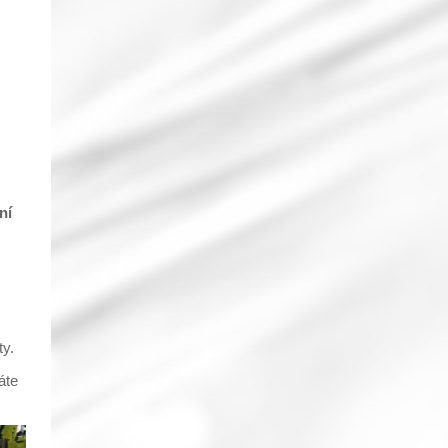
ní
ty.
áte