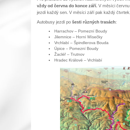
vždy od června do konce září.
V měsíci červnu 
jezdí každý sen. V měsíci září pak každý čtvrtek,
Autobusy jezdí po
šesti různých trasách
:
Harrachov – Pomezní Boudy
Jilemnice – Horní Mísečky
Vrchlabí – Špindlerova Bouda
Úpice – Pomezní Boudy
Žacléř – Trutnov
Hradec Králové – Vrchlabí