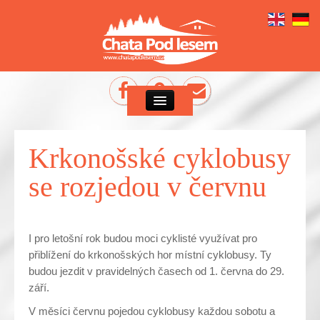
Krkonošské cyklobusy
se rozjedou v červnu
I pro letošní rok budou moci cyklisté využívat pro
přiblížení do krkonošských hor místní cyklobusy. Ty
budou jezdit v pravidelných časech od 1. června do 29.
září.
V měsíci červnu pojedou cyklobusy každou sobotu a