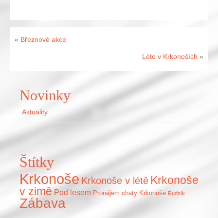
«
Březnové akce
Léto v Krkonoších
»
Novinky
Aktuality
Štítky
Krkonoše
Krkonoše
Krkonoše v létě
v zimě
Pod lesem
Pronájem chaty Krkonoše
Rudník
Zábava