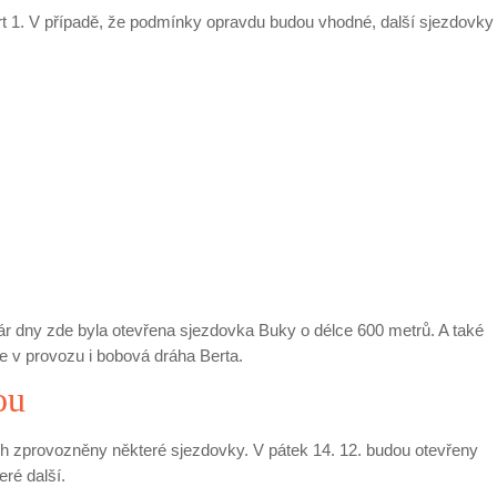
t 1. V případě, že podmínky opravdu budou vhodné, další sjezdovky
pár dny zde byla otevřena sjezdovka Buky o délce 600 metrů. A také
e v provozu i bobová dráha Berta.
ou
ch zprovozněny některé sjezdovky. V pátek 14. 12. budou otevřeny
ré další.