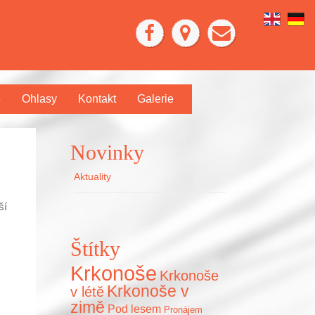
e
Ohlasy
Kontakt
Galerie
Novinky
Aktuality
ší
Štítky
Krkonoše
Krkonoše
Krkonoše v
v létě
zimě
Pod lesem
Pronájem