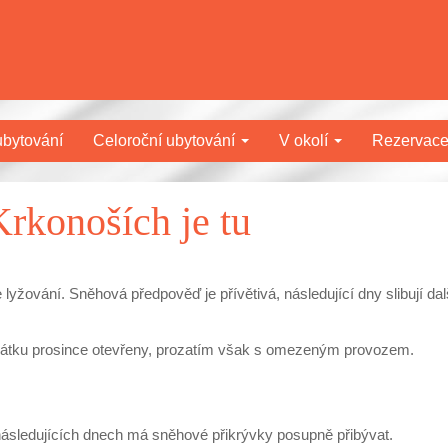
bytování
Celoroční ubytování
V okolí
Rezervac
rkonoších je tu
yžování. Sněhová předpověď je přívětivá, následující dny slibují dal
ačátku prosince otevřeny, prozatím však s omezeným provozem.
následujících dnech má sněhové přikrývky posupně přibývat.