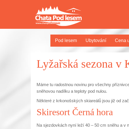
Pod lesem
Ubytování
Cena u
Lyžařská sezona v K
Máme tu radostnou novinu pro všechny příznivce l
sněhovou nadílku a teploty pod nulou.
Některé z krkonošských skiareálů jsou již od z
Skiresort Černá hora
Na sjezdovkách nyní leží 40 – 50 cm sněhu a v 