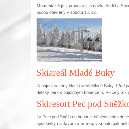
Momentálně je v provozu sjezdovka Anděl a Spor
budou otevřeny v sobotu 15. 12.
Skiareál Mladé Buky
Zahájení sezony hlásí i areál Mladé Buky. Před 
dětský park s pojízdným kobercem. Po celý rok j
Skiresort Pec pod Sněžk
I v Peci pod Sněžkou budou v následujících dne
sjezdovky na Javoru a Smrku, v sobotu pak někte