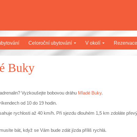
bytování
Celoroční ubytování
V okolí
Rezervac
é Buky
ý adrenalin? Vyzkoušejte bobovou dráhu
Mladé Buky
.
víkendech od 10 do 19 hodin.
sahuje rychlosti až 40 km/h. Při sjezdu dlouhém 1,5 km zdoláte přev
musíte bát, když se Vám bude zdát jízda příliš rychlá.