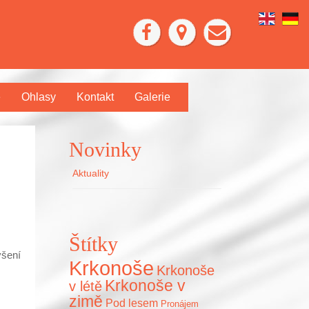
e
Ohlasy
Kontakt
Galerie
Novinky
Aktuality
Štítky
ýšení
Krkonoše
Krkonoše
Krkonoše v
v létě
zimě
Pod lesem
Pronájem