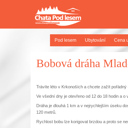
Pod lesem
Ubytování
Cena u
Bobová dráha Mlad
Trávíte léto v Krkonoších a chcete zažít pořádn
Ve všední dny je otevřeno od 12 do 18 hodin a o 
Dráha je dlouhá 1 km a v nejrychlejším úseku do
120 metrů.
Rychlost bobu lze korigovat brzdou a proto se ne