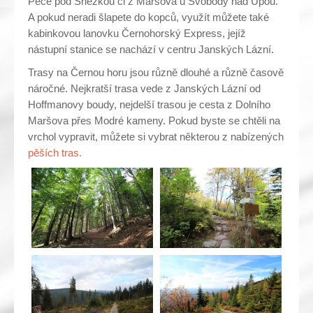
Pece pod Sněžkou či z Maršova u Svobody nad Úpou.
A pokud neradi šlapete do kopců, využít můžete také
kabinkovou lanovku Černohorský Express, jejíž
nástupní stanice se nachází v centru Janských Lázní.
Trasy na Černou horu jsou různě dlouhé a různě časově
náročné. Nejkratší trasa vede z Janských Lázní od
Hoffmanovy boudy, nejdelší trasou je cesta z Dolního
Maršova přes Modré kameny. Pokud byste se chtěli na
vrchol vypravit, můžete si vybrat některou z nabízených
pěších tras.