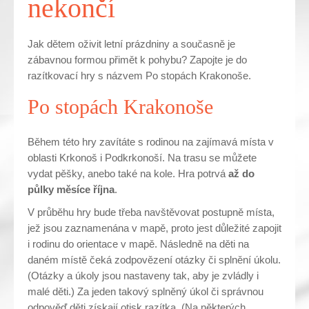
nekončí
Jak dětem oživit letní prázdniny a současně je
zábavnou formou přimět k pohybu? Zapojte je do
razítkovací hry s názvem Po stopách Krakonoše.
Po stopách Krakonoše
Během této hry zavítáte s rodinou na zajímavá místa v
oblasti Krkonoš i Podkrkonoší. Na trasu se můžete
vydat pěšky, anebo také na kole. Hra potrvá
až do
půlky měsíce října
.
V průběhu hry bude třeba navštěvovat postupně místa,
jež jsou zaznamenána v mapě, proto jest důležité zapojit
i rodinu do orientace v mapě. Následně na děti na
daném místě čeká zodpovězení otázky či splnění úkolu.
(Otázky a úkoly jsou nastaveny tak, aby je zvládly i
malé děti.) Za jeden takový splněný úkol či správnou
odpověď děti získají otisk razítka. (Na některých