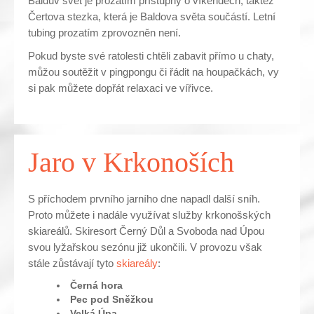
Baldův svět je prozatím přístupný o víkendech, taktéž
Čertova stezka, která je Baldova světa součástí. Letní
tubing prozatím zprovozněn není.
Pokud byste své ratolesti chtěli zabavit přímo u chaty,
můžou soutěžit v pingpongu či řádit na houpačkách, vy
si pak můžete dopřát relaxaci ve vířivce.
Jaro v Krkonoších
S příchodem prvního jarního dne napadl další sníh.
Proto můžete i nadále využívat služby krkonošských
skiareálů. Skiresort Černý Důl a Svoboda nad Úpou
svou lyžařskou sezónu již ukončili. V provozu však
stále zůstávají tyto
skiareály
:
Černá hora
Pec pod Sněžkou
Velká Úpa