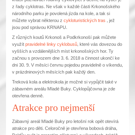
z řady cyklotras. Ne však v každé části Krkonošského
národního parku je povolená jízda na kole, a tak si
můžete vybrat některou z
cykloturistických tras
, jež
jsou pod správou KRNAPU.
Z různých koutů Krkonoš a Podkrkonoší pak můžete
využít
pravidelné linky cyklobusů
, které vás dovezou do
vyšších a vzdálenějších míst krkonošských hor. Ty
začnou s provozem dne 3. 6. 2018 a činnost ukončí ke
dni 30. 9. V měsíci červnu pojedou pravidelně o víkendu,
v prázdninových měsících pak každý den.
Treková kola a elektrokola je možné si vypůjčit také v
zábavném areálu Mladé Buky. Cyklopůjčovna je zde
otevřena denně.
Atrakce pro nejmenší
Zábavný areál Mladé Buky pro letošní rok opět otevírá
atrakce pro děti. Celoročně je otevřena bobová dráha,