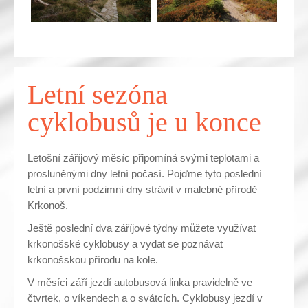
Letní sezóna
cyklobusů je u konce
Letošní záříjový měsíc připomíná svými teplotami a
prosluněnými dny letní počasí. Pojďme tyto poslední
letní a první podzimní dny strávit v malebné přírodě
Krkonoš.
Ještě poslední dva záříjové týdny můžete využívat
krkonošské cyklobusy a vydat se poznávat
krkonošskou přírodu na kole.
V měsíci září jezdí autobusová linka pravidelně ve
čtvrtek, o víkendech a o svátcích. Cyklobusy jezdí v