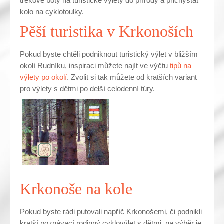
trekové boty na turistické výlety do přírody a přichystat
kolo na cyklotoulky.
Pěší turistika v Krkonoších
Pokud byste chtěli podniknout turistický výlet v bližším
okolí Rudníku, inspiraci můžete najít ve výčtu
tipů na
výlety po okolí
. Zvolit si tak můžete od kratších variant
pro výlety s dětmi po delší celodenní túry.
Krkonoše na kole
Pokud byste rádi putovali napříč Krkonošemi, či podnikli
kratší poznávací rodinný cyklovýlet s dětmi, na výběr je