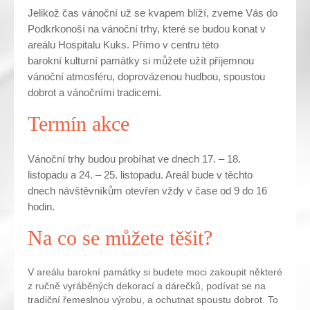
Jelikož čas vánoční už se kvapem blíží, zveme Vás do
Podkrkonoší na vánoční trhy, které se budou konat v
areálu Hospitalu Kuks. Přímo v centru této
barokní kulturní památky si můžete užít příjemnou
vánoční atmosféru, doprovázenou hudbou, spoustou
dobrot a vánočními tradicemi.
Termín akce
Vánoční trhy budou probíhat ve dnech 17. – 18.
listopadu a 24. – 25. listopadu. Areál bude v těchto
dnech návštěvníkům otevřen vždy v čase od 9 do 16
hodin.
Na co se můžete těšit?
V areálu barokní památky si budete moci zakoupit některé
z ručně vyráběných dekorací a dárečků, podívat se na
tradiční řemeslnou výrobu, a ochutnat spoustu dobrot. To