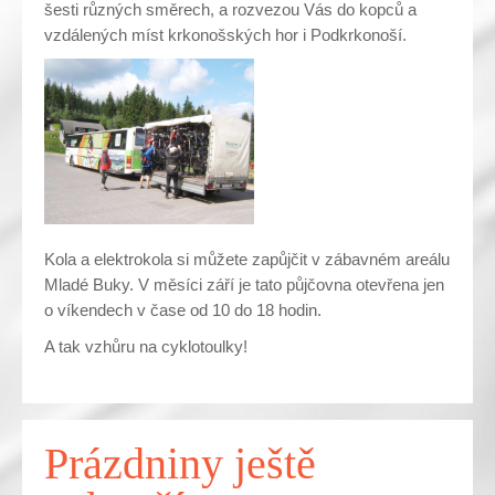
šesti různých směrech, a rozvezou Vás do kopců a
vzdálených míst krkonošských hor i Podkrkonoší.
Kola a elektrokola si můžete zapůjčit v zábavném areálu
Mladé Buky. V měsíci září je tato půjčovna otevřena jen
o víkendech v čase od 10 do 18 hodin.
A tak vzhůru na cyklotoulky!
Prázdniny ještě