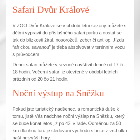
Safari Dvůr Králové
V ZOO Dvůr Králové se v období letní sezony můžete s
dětmi vypravit do příslušného safari parku a dostat se
tak do blízkosti žiraf, nosorožců, zeber či antilop. Jízdu
“africkou savanou” je třeba absolvovat v terénním vozu
s průvodcem.
Denní safari můžete v sezoně navštívit denně od 17 či
18 hodin. Večerní safari je otevřené v období letních
prázdnin od 20 čo 21 hodin.
Noční výstup na Sněžku
Pokud jste turistický nadšenec, a romantická duše k
tomu, jistě Vás nadchne noční výšlap na Sněžku, který
se bude konat letos již po 42. v řadě. Odměnou za 50
km dlouhou túru je sledování východu slunce z vrcholku
naší nejvyšší hory.