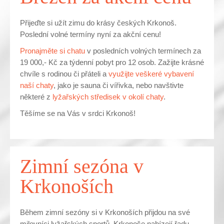
Přijeďte si užít zimu do krásy českých Krkonoš.
Poslední volné termíny nyní za akční cenu!
Pronajměte si chatu
v posledních volných termínech za
19 000,- Kč za týdenní pobyt pro 12 osob. Zažijte krásné
chvíle s rodinou či přáteli a
využijte veškeré vybavení
naší chaty
, jako je sauna či vířivka, nebo navštivte
některé z
lyžařských středisek v okolí chaty
.
Těšíme se na Vás v srdci Krkonoš!
Zimní sezóna v
Krkonoších
Během zimní sezóny si v Krkonoších přijdou na své
milovníci lyžařských sportů. Krkonoše nabízejí řadu