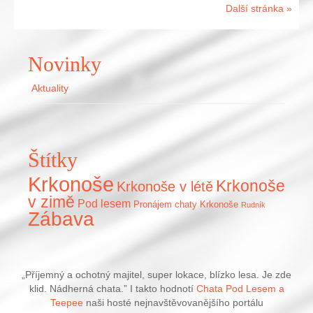
Další stránka »
Novinky
Aktuality
Štítky
Krkonoše
Krkonoše
Krkonoše v létě
v zimě
Pod lesem
Pronájem chaty Krkonoše
Rudník
Zábava
„Příjemný a ochotný majitel, super lokace, blízko lesa. Je zde
klid. Nádherná chata.” I takto hodnotí
Chata Pod Lesem a
Teepee
naši hosté nejnavštěvovanějšího portálu